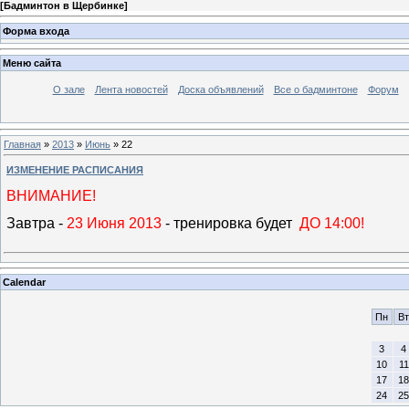
[
Бадминтон в Щербинке
]
Форма входа
Меню сайта
О зале
Лента новостей
Доска объявлений
Все о бадминтоне
Форум
Главная
»
2013
»
Июнь
»
22
ИЗМЕНЕНИЕ РАСПИСАНИЯ
ВНИМАНИЕ!
Завтра -
23 Июня 2013
- тренировка будет
ДО 14:00!
Calendar
Пн
Вт
3
4
10
11
17
18
24
25