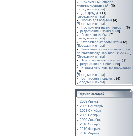
Прибыльный способ
монетизировать сайт
(0)
[
Беседы ни о чем
]
Для флуда .)
(4)
[
Беседы ни о чем
]
Форма для бадмика
(4)
[
Беседы ни о чем
]
Про контент на англицком .)
(9)
[
Предложения и замечания
]
Днюхи, свадьбы..
(0)
[
Беседы ни о чем
]
Отвлечься от бадминтона
(2)
[
Беседы ни о чем
]
Коллекция значков и вымпелов
по бадминтону Чарыева. ФБМО
(2)
[
Беседы ни о чем
]
Так называемые визитки .)
(9)
[
Предложения и замечания
]
Играем на открытых площадках
(3)
[
Беседы ни о чем
]
Вот и осень пришла...
(4)
[
Беседы ни о чем
]
Архив записей
2009 Август
2009 Сентябрь
2009 Октябрь
2009 Ноябрь
2009 Декабрь
2010 Январь
2010 Февраль
2010 Апрель