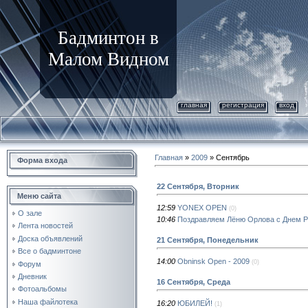
Бадминтон в
Малом Видном
главная
регистрация
вход
Главная
»
2009
»
Сентябрь
Форма входа
22 Сентября, Вторник
Меню сайта
12:59
YONEX OPEN
(0)
О зале
10:46
Поздравляем Лёню Орлова с Днем Р
Лента новостей
Доска объявлений
21 Сентября, Понедельник
Все о бадминтоне
14:00
Obninsk Open - 2009
(0)
Форум
Дневник
16 Сентября, Среда
Фотоальбомы
Наша файлотека
16:20
ЮБИЛЕЙ!
(1)