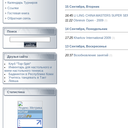
Календарь Турниров
15 Сентября, Вторник
Ссылки
Гостевая книга
16:45
LI LING CHINA MASTERS SUPER SER
Обратная связь
11:22
Obninsk Open - 2009
(0)
14 Сентября, Понедельник
Поиск
17:25
Kharkov International 2009
(3)
13 Сентября, Воскресенье
20:37
Возобновление занятий
(0)
Друзья сайта
Клуб "Top-Spin"
Инвентарь для настольного и
мини настольного тенниса
Бадминтон в Республике Коми
Учитесь танцевать в Такт
Левша
Статистика