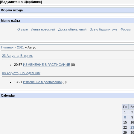
[
Бадминтон в Щербинке
]
Форма входа
Меню сайта
О зале
Лента новостей
Доска объявлений
Все о бадминтоне
Форум
Главная
»
2011
»
Август
23 Августа, Вторник
20:57
ИЗМЕНЕНИЕ В РАСПИСАНИЕ
(0)
08 Августа, Понедельник
13:21
Изменение в расписании
(0)
Calendar
Пн
Вт
1
2
8
9
15
16
22
23
29
30