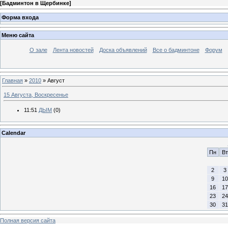
[
Бадминтон в Щербинке
]
Форма входа
Меню сайта
О зале
Лента новостей
Доска объявлений
Все о бадминтоне
Форум
Главная
»
2010
»
Август
15 Августа, Воскресенье
11:51
ДЫМ
(0)
Calendar
Пн
Вт
2
3
9
10
16
17
23
24
30
31
Полная версия сайта