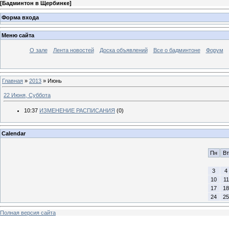
[
Бадминтон в Щербинке
]
Форма входа
Меню сайта
О зале
Лента новостей
Доска объявлений
Все о бадминтоне
Форум
Главная
»
2013
»
Июнь
22 Июня, Суббота
10:37
ИЗМЕНЕНИЕ РАСПИСАНИЯ
(0)
Calendar
Пн
Вт
3
4
10
11
17
18
24
25
Полная версия сайта