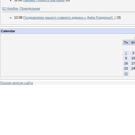
02 Ноября, Понедельник
12:08
Поздравляем нашего славного админа с Днём Рожденья!! .)
(3)
Calendar
Пн
Вт
2
3
9
10
16
17
23
24
30
Полная версия сайта