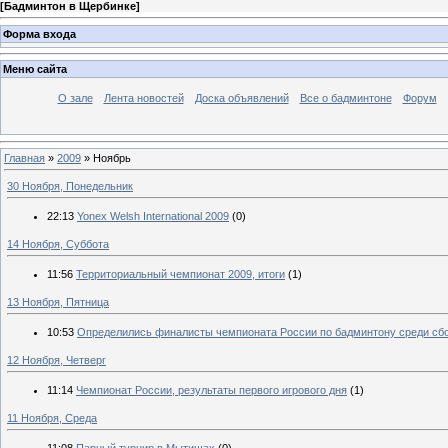
[
Бадминтон в Щербинке
]
Форма входа
Меню сайта
О зале
Лента новостей
Доска объявлений
Все о бадминтоне
Форум
Главная
»
2009
»
Ноябрь
30 Ноября, Понедельник
22:13
Yonex Welsh International 2009
(0)
14 Ноября, Суббота
11:56
Территориальный чемпионат 2009, итоги
(1)
13 Ноября, Пятница
10:53
Определились финалисты чемпионата России по бадминтону среди сб
12 Ноября, Четверг
11:14
Чемпионат России, результаты первого игрового дня
(1)
11 Ноября, Среда
11:08
Парный турнир в Мытищах
(0)