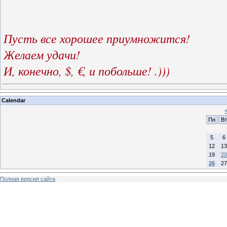
Пусть все хорошее приумножится!
Желаем удачи!
И, конечно, $, €, и побольше! .)))
Calendar
Пн
Вт
5
6
12
13
19
20
26
27
Полная версия сайта