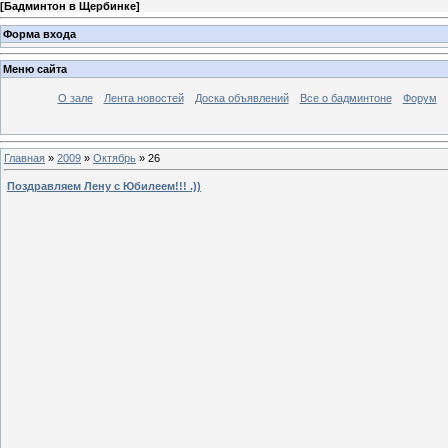
[
Бадминтон в Щербинке
]
Форма входа
Меню сайта
О зале
Лента новостей
Доска объявлений
Все о бадминтоне
Форум
Главная
»
2009
»
Октябрь
»
26
Поздравляем Лену с Юбилеем!!! .))