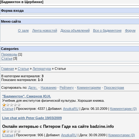
[
Бадминтон в Щербинке
]
Форма входа
Меню сайта
О зале
Лента новостей
Доска объявлений
Все о бадминтоне
Форум
Categories
Переводы
[1]
Статьи
[3]
Главная
»
Статьи
»
Литература
» Статьи
В категории материалов
:
3
Показано материалов
:
1-3
Сортировать по
:
Дате
·
Названию
·
Рейтингу
·
Комментариям
·
Просмотрам
"Бадминтон", Смирнов Ю.Н.
Учебник для институтов физической культуры. Хорошая книжка.
Статьи
|
Просмотров:
4337
|
Добавил:
AnutkaRU
|
Дата:
06.10.2009
|
Комментарии (0)
Live chat with Peter Gade 19/03/2009
Онлайн интервью с Питером Гаде на сайте badzine.info
Статьи
|
Просмотров:
906
|
Добавил:
AnutkaRU
|
Дата:
30.09.2009
|
Комментарии (0)