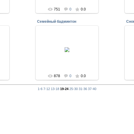
751
0
0.0
Семейный бадминтон
Сно
28.09.2009
AnutkaRU
878
0
0.0
1-6
7-12
13-18
19-24
25-30
31-36
37-40