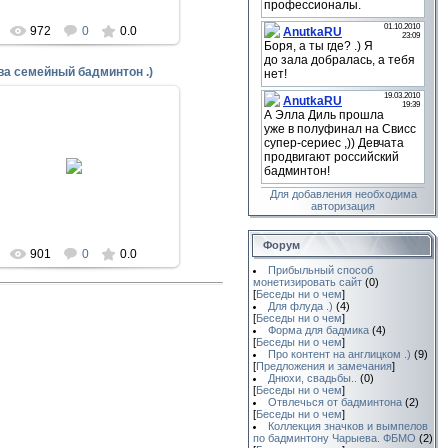
972
0
0.0
ва семейный бадминтон .)
28.09.2009
AnutkaRU
Для добавления необходима
авторизация
Форум
901
0
0.0
Прибыльный способ
монетизировать сайт
(0)
[
Беседы ни о чем
]
Для флуда .)
(4)
[
Беседы ни о чем
]
Форма для бадмика
(4)
[
Беседы ни о чем
]
Про контент на англицком .)
(9)
[
Предложения и замечания
]
Днюхи, свадьбы..
(0)
[
Беседы ни о чем
]
Отвлечься от бадминтона
(2)
[
Беседы ни о чем
]
Коллекция значков и вымпелов
по бадминтону Чарыева. ФБМО
(2)