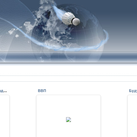
СлабО две ракетки убить за одну игру? ,)
ВВП
25.09.2009
)
Стащила с badmintonblog.ru .)
AnutkaRU