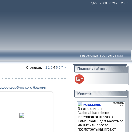
Суббота, 08.08.2026, 20:51
Приветствую Вас
Гость
|
RSS
Страницы
:
«
1
2
3
4
5
6
7
»
Присоединяйтесь
Будущее щербинского бадминтона .))
Мини-чат
28.09.2009
AnutkaRU