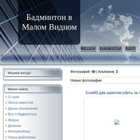
Бадминтон в
Малом Видном
главная
регистрация
вход
Фотографий:
40
| Альбомов:
3
Форма входа
Новые фотографии
Меню сайта
О зале
Лента новостей
Доска объявлений
Все о бадминтоне
21.09.2009
Форум
а Роме вот было не слабО .
Дневник
AnutkaRU
Фотоальбомы
Наша файлотека