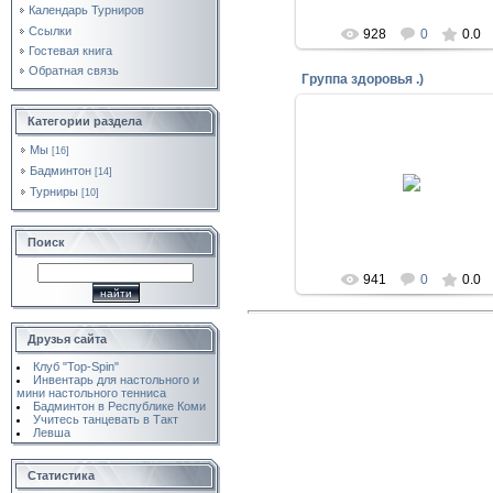
Календарь Турниров
Ссылки
928
0
0.0
Гостевая книга
Обратная связь
Группа здоровья .)
Категории раздела
Мы
[16]
28.09.2009
Бадминтон
[14]
Турниры
[10]
AnutkaRU
Поиск
941
0
0.0
Друзья сайта
Клуб "Top-Spin"
Инвентарь для настольного и
мини настольного тенниса
Бадминтон в Республике Коми
Учитесь танцевать в Такт
Левша
Статистика