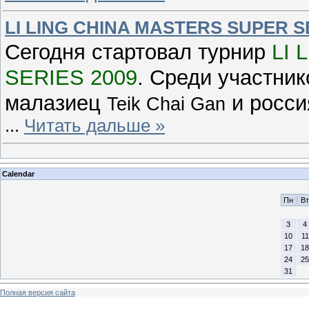
LI LING CHINA MASTERS SUPER S
Сегодня стартовал турнир
LI 
SERIES 2009
.
Среди участник
малазиец
и росс
Teik Chai Gan
...
Читать дальше »
Calendar
Пн
Вт
3
4
10
11
17
18
24
25
31
Полная версия сайта