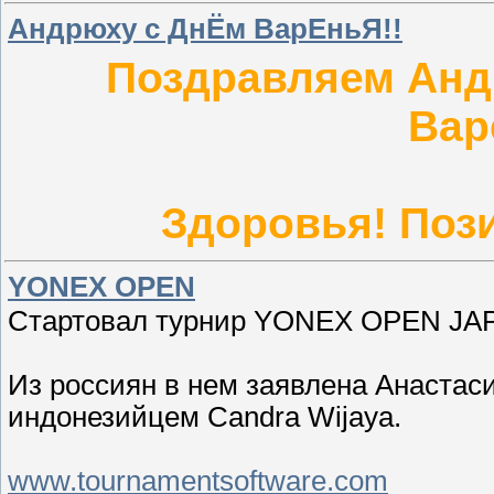
Андрюху с ДнЁм ВарЕньЯ!!
Поздравляем Анд
Варе
Здоровья! Пози
YONEX OPEN
Стартовал турнир YONEX OPEN JA
Из россиян в нем заявлена Анастаси
индонезийцем Candra Wijaya.
www.tournamentsoftware.com