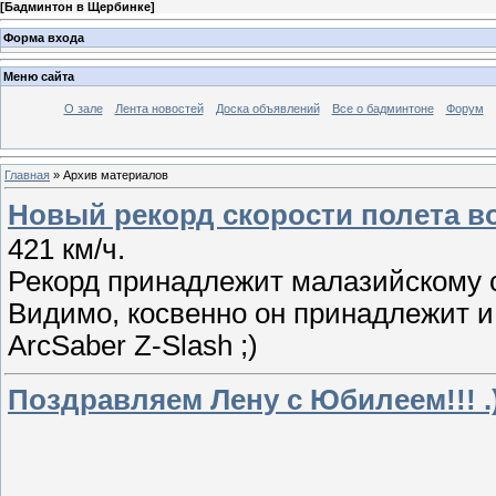
[
Бадминтон в Щербинке
]
Форма входа
Меню сайта
О зале
Лента новостей
Доска объявлений
Все о бадминтоне
Форум
Главная
»
Архив материалов
Новый рекорд скорости полета в
421 км/ч.
Рекорд принадлежит малазийскому 
Видимо, косвенно он принадлежит и
ArcSaber Z-Slash ;)
Поздравляем Лену с Юбилеем!!! .